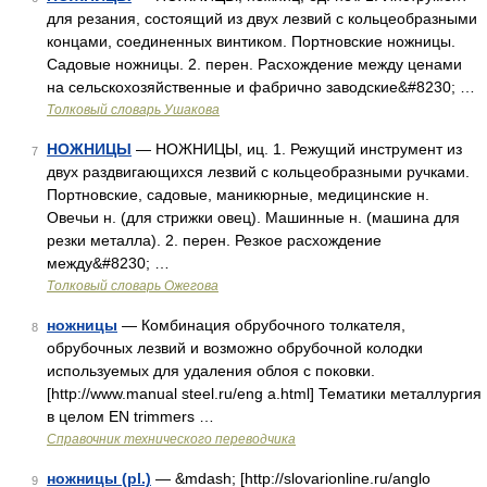
для резания, состоящий из двух лезвий с кольцеобразными
концами, соединенных винтиком. Портновские ножницы.
Садовые ножницы. 2. перен. Расхождение между ценами
на сельскохозяйственные и фабрично заводские&#8230; …
Толковый словарь Ушакова
НОЖНИЦЫ
— НОЖНИЦЫ, иц. 1. Режущий инструмент из
7
двух раздвигающихся лезвий с кольцеобразными ручками.
Портновские, садовые, маникюрные, медицинские н.
Овечьи н. (для стрижки овец). Машинные н. (машина для
резки металла). 2. перен. Резкое расхождение
между&#8230; …
Толковый словарь Ожегова
ножницы
— Комбинация обрубочного толкателя,
8
обрубочных лезвий и возможно обрубочной колодки
используемых для удаления облоя с поковки.
[http://www.manual steel.ru/eng a.html] Тематики металлургия
в целом EN trimmers …
Справочник технического переводчика
ножницы (pl.)
— &mdash; [http://slovarionline.ru/anglo
9