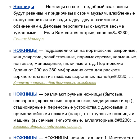
Ножницы
— Ножницы во сне – недобрый знак: жены
3
будут ревнивы и придирчивы к своим мужьям, влюбленные
станут ссориться и изводить друг друга взаимными
обвинениями. Деловые перспективы окажутся весьма
туманными. Если Вам снятся острые, хорошо&#8230; …
Сонник Миллера
НОЖНИЦЫ
— подразделяются на портновские, закройные,
4
канцелярские, хозяйственные, парикмахерские, карманные,
ногтевые, маникюрные, пяличные и т. д. Портновские
(длина от 200 до 280 мм)применяются для раскроя
верхнего платья из тяжёлых шерстяных тканей;&#8230; …
Краткая энциклопедия домашнего хозяйства
НОЖНИЦЫ
— различают ручные ножницы (бытовые,
5
слесарные, кровельные, портновские, медицинские и др.),
стационарные и переносные устройства с дисковыми и
прямолинейными ножами (напр., т. н. стуловые ножницы и
машины (высечные, гильотинные, аллигаторные,&#8230; …
Большой Энциклопедический словарь
НОЖНИЦЫ
— НОЖНИЦЫ, ножниц, ед. нет. 1. Инструмент
6