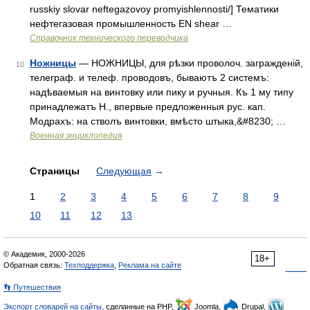
russkiy slovar neftegazovoy promyishlennosti/] Тематики
нефтегазовая промышленность EN shear …
Справочник технического переводчика
Ножницы
— НОЖНИЦЫ, для рѣзки проволоч. загражденій,
10
телеграф. и телеф. проводовъ, бываютъ 2 системъ:
надѣваемыя на винтовку или пику и ручныя. Къ 1 му типу
принадлежатъ Н., впервые предложенныя рус. кап.
Модрахъ: на стволъ винтовки, вмѣсто штыка,&#8230; …
Военная энциклопедия
Страницы
Следующая
→
1
2
3
4
5
6
7
8
9
10
11
12
13
© Академик, 2000-2026
18+
Обратная связь:
Техподдержка
,
Реклама на сайте
👣 Путешествия
Экспорт словарей на сайты
, сделанные на PHP,
Joomla,
Drupal,